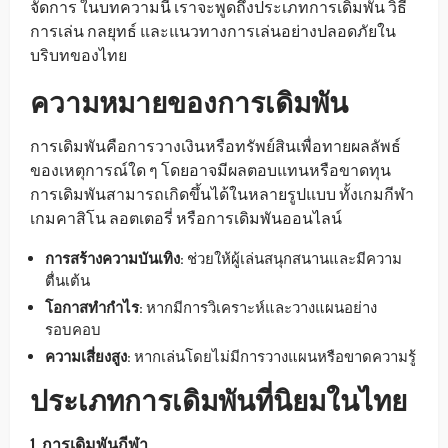
จัดการ ในบทความนี้ เราจะพูดถึงประเภทการเดิมพัน วิธี
การเล่น กลยุทธ์ และแนวทางการเล่นอย่างปลอดภัยใน
บริบทของไทย
ความหมายของการเดิมพัน
การเดิมพันคือการวางเงินหรือทรัพย์สินเพื่อทายผลลัพธ์
ของเหตุการณ์ใด ๆ โดยอาจมีผลตอบแทนหรือขาดทุน
การเดิมพันสามารถเกิดขึ้นได้ในหลายรูปแบบ ทั้งเกมกีฬา
เกมคาสิโน ลอตเตอรี่ หรือการเดิมพันออนไลน์
การสร้างความบันเทิง:
ช่วยให้ผู้เล่นสนุกสนานและมีความ
ตื่นเต้น
โอกาสทำกำไร:
หากมีการวิเคราะห์และวางแผนอย่าง
รอบคอบ
ความเสี่ยงสูง:
หากเล่นโดยไม่มีการวางแผนหรือขาดความรู้
ประเภทการเดิมพันที่นิยมในไทย
1. การเดิมพันกีฬา