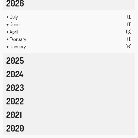
2026
+
July
(1)
+
June
(1)
+
April
(3)
+
February
(1)
+
January
(6)
2025
2024
2023
2022
2021
2020