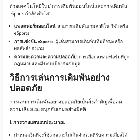
ด้วยเทคโนโลยีใหม่ การเดิมพันออนไลน์และการเดิมพัน
eSports กำลังเติบโต
แพลตฟอร์มออนไลน์:
สามารถเดิมพันเกมคาสิโน กีฬา หรือ
eSports
การแข่งขัน eSports:
ผู้เล่นสามารถเดิมพันทีมที่ชนะหรือ
ผลลัพธ์ของเกม
ความสะดวกและความปลอดภัย:
การเลือกแพลตฟอร์มที่ถูก
กฎหมายและมีระบบป้องกันข้อมูล
วิธีการเล่นการเดิมพันอย่าง
ปลอดภัย
การเล่นการเดิมพันอย่างปลอดภัยเป็นสิ่งสำคัญเพื่อลด
ความเสี่ยงและสนุกกับเกมอย่างมีสติ
1. การวางแผนงบประมาณ
กำหนดเงินที่จะใช้เล่นและไม่เกินจำนวนที่รับความเสี่ยงได้