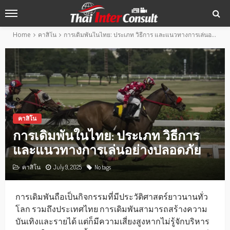
Home
คาสิโน
การเดิมพันในไทย: ประเภท วิธีการ และแนวทางการเล่นอย่างปลอดภัย
คาสิโน
การเดิมพันในไทย: ประเภท วิธีการ
และแนวทางการเล่นอย่างปลอดภัย
คาสิโน
July 9, 2025
No tags
การเดิมพันถือเป็นกิจกรรมที่มีประวัติศาสตร์ยาวนานทั่ว
โลก รวมถึงประเทศไทย การเดิมพันสามารถสร้างความ
บันเทิงและรายได้ แต่ก็มีความเสี่ยงสูงหากไม่รู้จักบริหาร