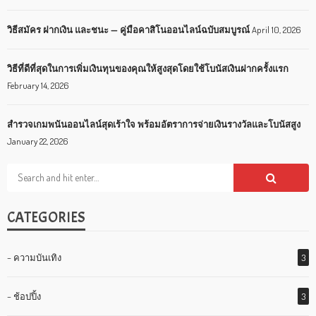
วิธีสมัคร ฝากเงิน และชนะ — คู่มือคาสิโนออนไลน์ฉบับสมบูรณ์
April 10, 2026
วิธีที่ดีที่สุดในการเพิ่มเงินทุนของคุณให้สูงสุดโดยใช้โบนัสเงินฝากครั้งแรก
February 14, 2026
สำรวจเกมพนันออนไลน์สุดเร้าใจ พร้อมอัตราการจ่ายเงินรางวัลและโบนัสสูง
January 22, 2026
CATEGORIES
– ความบันเทิง
3
– ช้อปปิ้ง
3