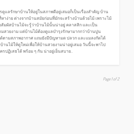
ดูแลรักษาบ้านให้อยู่ในสภาพดีอยู่เสมอก็เป็นเรื่องสำคัญ บ้าน
ี่หาง่าย ต่างจากบ้านสมัยก่อนที่มักจะสร้างบ้านด้วยไม้ เพราะไม้
สัมผัสบ้านไม้จะรู้ว่าบ้านไม้นั้นน่าอยู่ คลาสสิก และเป็น
วามสวยงาม แต่บ้านไม้ต้องดูแลบำรุงรักษามากกว่าบ้านปูน
ูปได้ตามสภาพอากาศ แถมยังมีปัญหามด ปลวก และแมลงกัดได้
บ้านไม้ให้ดูใหม่เพื่อให้บ้านสวยงามน่าอยู่เสมอ วันนี้จะพาไป
ใครปฏิเสธได้ พร้อม ๆ กัน น่าอยู่เย็นสบาย...
Page 1 of 2