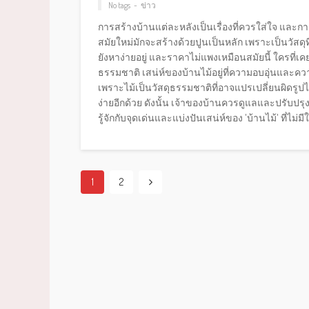
No tags
ข่าว
การสร้างบ้านแต่ละหลังเป็นเรื่องที่ควรใส่ใจ และการ
สมัยใหม่มักจะสร้างด้วยปูนเป็นหลัก เพราะเป็นวัสดุท
ยังหาง่ายอยู่ และราคาไม่แพงเหมือนสมัยนี้ ใครที่เคย
ธรรมชาติ เสน่ห์ของบ้านไม้อยู่ที่ความอบอุ่นและค
เพราะไม้เป็นวัสดุธรรมชาติที่อาจแปรเปลี่ยนผิดร
ง่ายอีกด้วย ดังนั้น เจ้าของบ้านควรดูแลและปรับปรุง
รู้จักกับจุดเด่นและแบ่งปันเสน่ห์ของ 'บ้านไม้' ที่ไม่มี
1
2