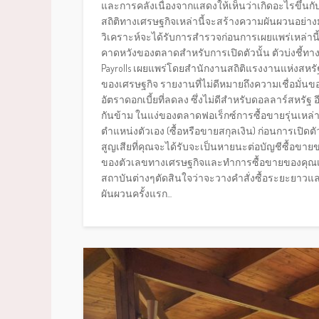
และการคลังเนื่องจากแสดงให้เห็นว่าเกิดอะไรขึ้นกับเ
สถิติทางเศรษฐกิจเหล่านี้จะสร้างความผันผวนอย่า
วิเคราะห์จะได้รับการสำรวจก่อนการเผยแพร่เหล่
คาดหวังของตลาดสำหรับการเปิดตัวนั้น ตัวบ่งชี้ทางเ
Payrolls เผยแพร่โดยสำนักงานสถิติแรงงานแห่งสหรัฐ
ของเศรษฐกิจ รายงานที่ไม่ดีหมายถึงความเชื่อมั่นขอ
อัตราดอกเบี้ยที่ลดลง ซึ่งไม่ดีสำหรับดอลลาร์สหรัฐ อ
กันข้าม ในแง่ของตลาดฟอเร็กซ์การซื้อขายรุ่นเหล
ตำแหน่งตัวเอง (ซื้อหรือขายสกุลเงิน) ก่อนการเปิด
สูญเสียที่คุณจะได้รับจะเป็นหายนะต่อบัญชีซื้อขายขอ
ของตัวเลขทางเศรษฐกิจและทำการซื้อขายของคุณเม
สถาบันต่างๆตัดสินใจว่าจะวางคำสั่งซื้อระยะยาว
ผันผวนครั้งแรก...